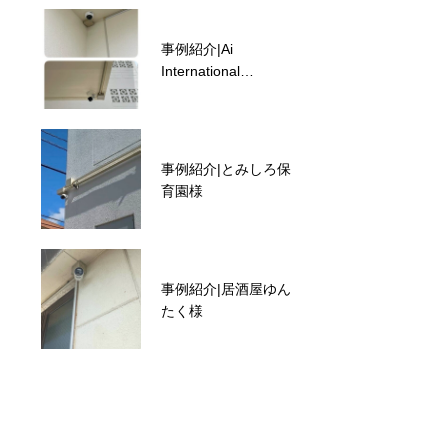
事例紹介|Ai
本日のメンテナンス
International
Preschool様
事例紹介|とみしろ保
事例紹介|HOTEL
育園様
towaie 様
事例紹介|居酒屋ゆん
沖縄の防犯カメラ設
たく様
置で選ばれる理由
は？法人導入が増え
る3つの背景とは！