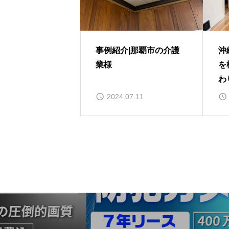
事例紹介|那覇市の介護
沖
業様
を
わ
法
2024.07.11