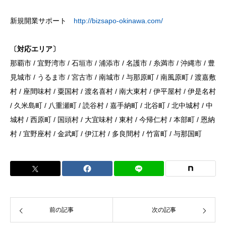
新規開業サポート
http://bizsapo-okinawa.com/
〔対応エリア〕
那覇市 / 宜野湾市 / 石垣市 / 浦添市 / 名護市 / 糸満市 / 沖縄市 / 豊
見城市 / うるま市 / 宮古市 / 南城市 / 与那原町 / 南風原町 / 渡嘉敷
村 / 座間味村 / 粟国村 / 渡名喜村 / 南大東村 / 伊平屋村 / 伊是名村
/ 久米島町 / 八重瀬町 / 読谷村 / 嘉手納町 / 北谷町 / 北中城村 / 中
城村 / 西原町 / 国頭村 / 大宜味村 / 東村 / 今帰仁村 / 本部町 / 恩納
村 / 宜野座村 / 金武町 / 伊江村 / 多良間村 / 竹富町 / 与那国町
前の記事
次の記事