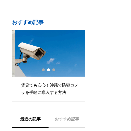
おすすめ記事
カ
沖縄 防犯カメラ 設
賃貸でも安心！沖縄で防犯カメ
対
用・業者選び・設置
ラを手軽に導入する方法
底解説！
最近の記事
おすすめ記事