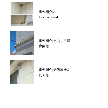
事例紹介|Ai
事例紹介|うるま市の
International
お客様
Preschool様
事例紹介|とみしろ保
知らないと損する？
育園様
沖縄で自宅に防犯カ
メラを設置する際の
注意点と選び方
事例紹介|居酒屋ゆん
事例紹介|名護市の名
たく様
護自然動植物公園株
式会社様