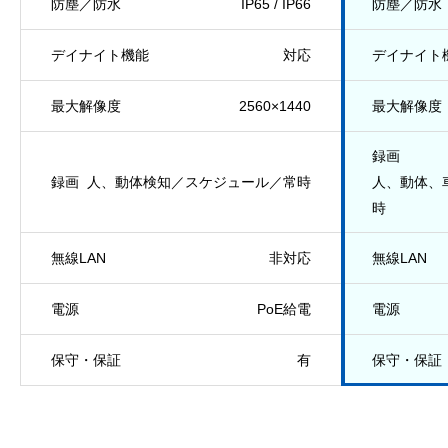
防塵／防水
IP65 / IP66
防塵／防水
デイナイト機能
対応
デイナイト
最大解像度
2560×1440
最大解像度
録画
録画
人、動体検知／スケジュール／常時
人、動体、
時
無線LAN
非対応
無線LAN
電源
PoE給電
電源
保守・保証
有
保守・保証