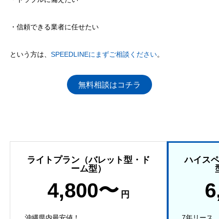
・信頼できる業者に任せたい
という方は、
SPEEDLINEにまずご相談ください
。
無料相談はコチラ
ライトプラン（バレット型・ド
ハイス
ーム型）
4,800〜
6
円
沖縄県内最安値！
7年リース