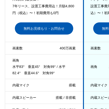
7年リース、設置工事費用込！月額4,800
設置工事費用
円（税込）〜！初期費用も0円
込）〜！初
無料お見積もり・お問合せ
無料
画素数
400万画素
画素数
画角
水平83° 垂直45° 対角99° / 水平
画角
82.4° 垂直44.6° 対角99°
内蔵マイク
搭載
内蔵マイク
内蔵スピーカー
搭載 / 非搭載
内蔵スピー