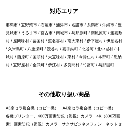
対応エリア
那覇市 / 宜野湾市 / 石垣市 / 浦添市 / 名護市 / 糸満市 / 沖縄市 / 豊
見城市 / うるま市 / 宮古市 / 南城市 / 与那原町 / 南風原町 / 渡嘉敷
村 / 座間味村 / 粟国村 / 渡名喜村 / 南大東村 / 伊平屋村 / 伊是名村
/ 久米島町 / 八重瀬町 / 読谷村 / 嘉手納町 / 北谷町 / 北中城村 / 中
城村 / 西原町 / 国頭村 / 大宜味村 / 東村 / 今帰仁村 / 本部町 / 恩納
村 / 宜野座村 / 金武町 / 伊江村 / 多良間村 / 竹富町 / 与那国町
その他取り扱い商品
A3京セラ複合機（コピー機） A4京セラ複合機（コピー機）
各種プリンター、400万画素防犯（監視）カメラ 4K（800万画
素）画素防犯（監視）カメラ サクサビジネスフォン ネットセ