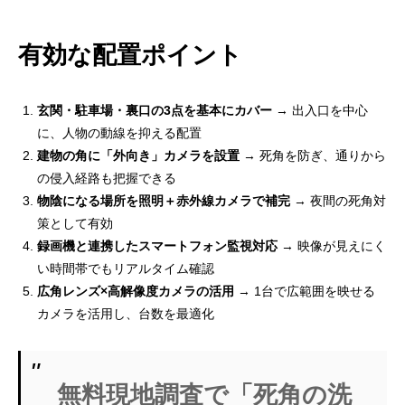
有効な配置ポイント
玄関・駐車場・裏口の3点を基本にカバー
→ 出入口を中心
に、人物の動線を抑える配置
建物の角に「外向き」カメラを設置
→ 死角を防ぎ、通りから
の侵入経路も把握できる
物陰になる場所を照明＋赤外線カメラで補完
→ 夜間の死角対
策として有効
録画機と連携したスマートフォン監視対応
→ 映像が見えにく
い時間帯でもリアルタイム確認
広角レンズ×高解像度カメラの活用
→ 1台で広範囲を映せる
カメラを活用し、台数を最適化
無料現地調査で「死角の洗